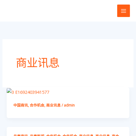
跳
至
内
容
商业讯息
中国商讯
,
合作机会
,
商业讯息
/
admin